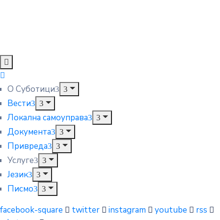
О Суботици
Вести
Локална самоуправа
Документа
Привреда
Услуге
Језик
Писмо
facebook-square
twitter
instagram
youtube
rss