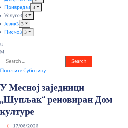
Привреда
Услуге
Језик
Писмо
Посетите Суботицу
У Месној заједници
„Шупљак“ реновиран Дом
културе
17/06/2026