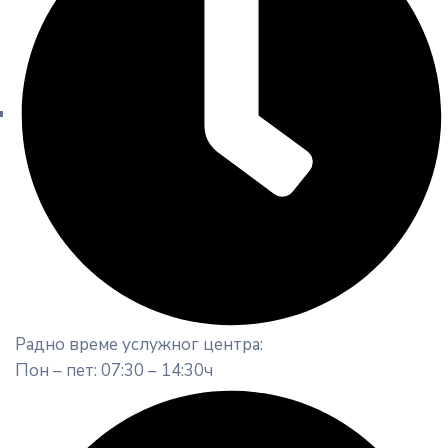
Радно време услужног центра:
Пон – пет: 07:30 – 14:30ч