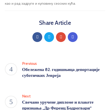
као и рад задруге и куповину сеоских кућа.
Share Article
Previous
Обележена 82. годишњица депортације
суботичких Јевреја
Next
Свечано уручене дипломе и плакете
признања „Др Ференц Бодрогвари“