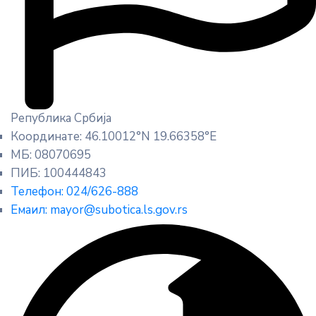
Република Србија
Координате: 46.10012°N 19.66358°E
МБ: 08070695
ПИБ: 100444843
Телефон: 024/626-888
Емаил: mayor@subotica.ls.gov.rs