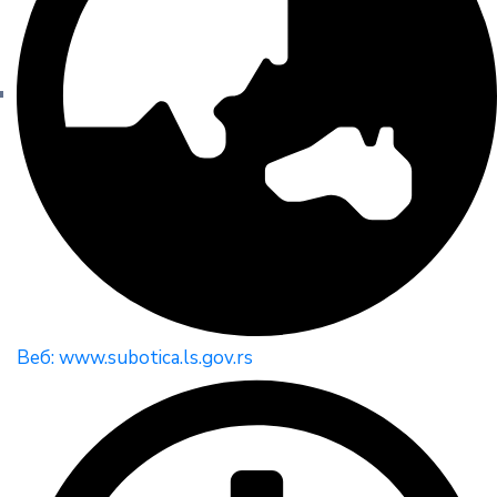
Веб: www.subotica.ls.gov.rs