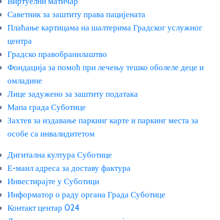
Виртуелни матичар
Саветник за заштиту права пацијената
Плаћање картицама на шалтерима Градског услужног
центра
Градско правобранилаштво
Фондација за помоћ при лечењу тешко оболеле деце и
омладине
Лице задужено за заштиту података
Мапа града Суботице
Захтев за издавање паркинг карте и паркинг места за
особе са инвалидитетом
Дигитална култура Суботице
Е-маил адреса за доставу фактура
Инвестирајте у Суботици
Информатор о раду органа Града Суботице
Контакт центар 024