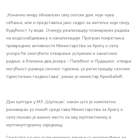
„Коначно имају обновљен свој сеоски дом, који чува
сећања, али и представља јако сидро за житеље који своју
будућност ту виде. Очекују реализацију планираних радова
на водоснабдевању и канализацији. Програм покретања
привредних активности Министарства за бригу о селу
ускоро ће омогућити отварање услужних и занатских
радњи, а близина два језера – Палићког и Лудашког, отвара
могућност развоја сеоског туризма, уз регистрацију сеоских
туристичких газдинстава“, рекао је министар Кркобабић.
Дом културе у МЗ „Шупљак“, након што је комплетно
реновиран уз помоћ средстава Министарства за бригу о
селу поново је важно место за ову мултиетничку и
мултикултуралну заједницу.
Средства од око осам милиона динара су искоришћена за