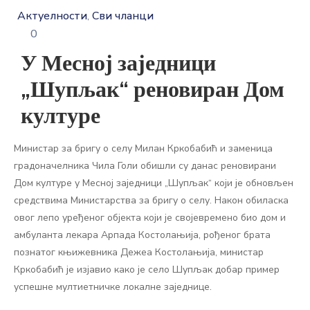
Актуелности
Сви чланци
‚
0
У Месној заједници
„Шупљак“ реновиран Дом
културе
Министар за бригу о селу Милан Кркобабић и заменица
градоначелника Чила Голи обишли су данас реновирани
Дом културе у Месној заједници „Шупљак“ који је обновљен
средствима Министарства за бригу о селу. Након обиласка
овог лепо уређеног објекта који је својевремено био дом и
амбуланта лекара Арпада Костолањија, рођеног брата
познатог књижевника Дежеа Костолањија, министар
Кркобабић је изјавио како је село Шупљак добар пример
успешне мултиетничке локалне заједнице.