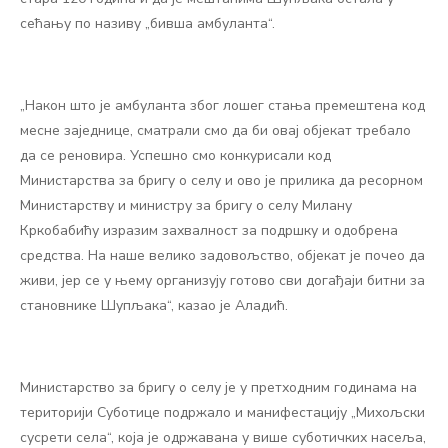
сећању по називу „бивша амбуланта“.
„Након што је амбуланта због лошег стања премештена код
месне заједнице, сматрали смо да би овај објекат требало
да се реновира. Успешно смо конкурисали код
Министарства за бригу о селу и ово је прилика да ресорном
Министарству и министру за бригу о селу Милану
Кркобабићу изразим захвалност за подршку и одобрена
средства. На наше велико задовољство, објекат је почео да
живи, јер се у њему организују готово сви догађаји битни за
становнике Шупљака“, казао је Аладић.
Министарство за бригу о селу је у претходним годинама на
територији Суботице подржало и манифестацију „Михољски
сусрети села“, која је одржавана у више суботичких насеља,