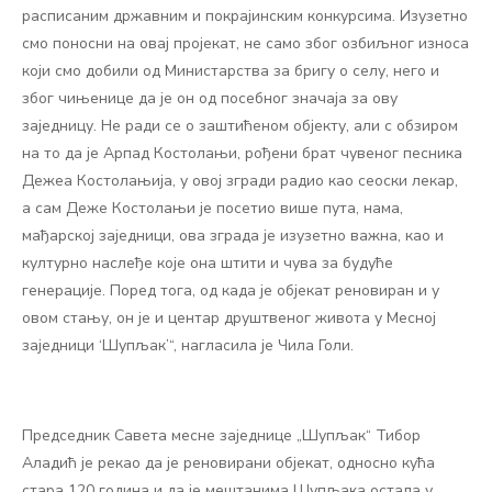
расписаним државним и покрајинским конкурсима. Изузетно
смо поносни на овај пројекат, не само због озбиљног износа
који смо добили од Министарства за бригу о селу, него и
због чињенице да је он од посебног значаја за ову
заједницу. Не ради се о заштићеном објекту, али с обзиром
на то да је Арпад Костолањи, рођени брат чувеног песника
Дежеа Костолањија, у овој згради радио као сеоски лекар,
а сам Деже Костолањи је посетио више пута, нама,
мађарској заједници, ова зграда је изузетно важна, као и
културно наслеђе које она штити и чува за будуће
генерације. Поред тога, од када је објекат реновиран и у
овом стању, он је и центар друштвеног живота у Месној
заједници ‘Шупљак’“, нагласила је Чила Голи.
Председник Савета месне заједнице „Шупљак“ Тибор
Аладић је рекао да је реновирани објекат, односно кућа
стара 120 година и да је мештанима Шупљака остала у