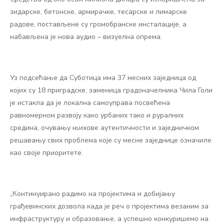
зидарске, бетонске, армирачке, тесарске и лимарске
радове, постављене су громобранске инсталације, а
набављена је нова аудио – визуелна опрема.
Уз подсећање да Суботица има 37 месних заједница од
којих су 18 приградске, заменица градоначелника Чила Голи
је истакла да је локална самоуправа посвећена
равномерном развоју како урбаних тако и руралних
средина, очувању њихове аутентичности и заједничком
решавању свих проблема које су месне заједнице означиле
као своје приоритете.
„Континуирано радимо на пројектима и добијању
грађевинских дозвола када је реч о пројектима везаним за
инфраструктуру и образовање, а успешно конкуришемо на