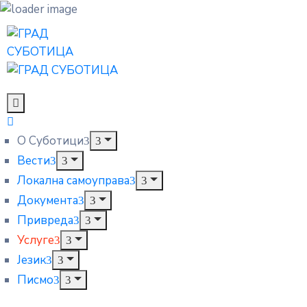
О Суботици
Вести
Локална самоуправа
Документа
Привреда
Услуге
Језик
Писмо