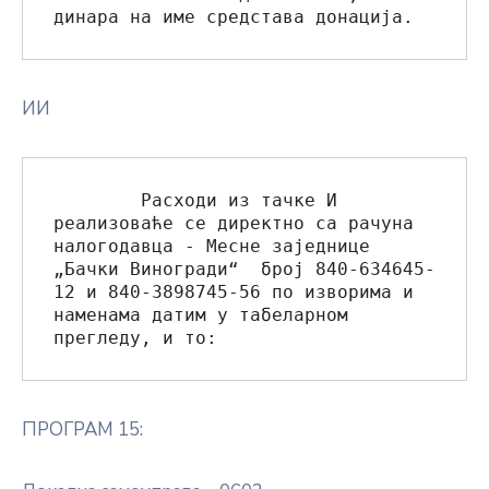
динара на име средстава донација.
ИИ
        Расходи из тачке И 
реализоваће се директно са рачуна 
налогодавца - Месне заједнице 
„Бачки Виногради“  број 840-634645-
12 и 840-3898745-56 по изворима и 
наменама датим у табеларном 
прегледу, и то:
ПРОГРАМ 15: