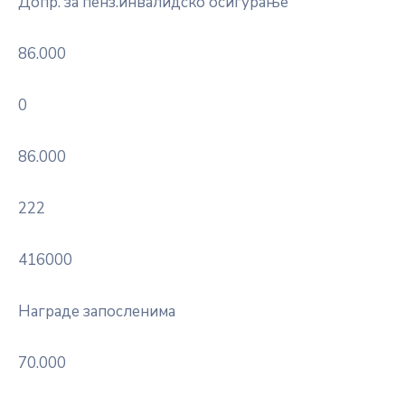
Допр. за пенз.инвалидско осигурање
86.000
0
86.000
222
416000
Награде запосленима
70.000