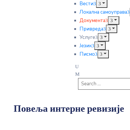
Вести
Локална самоуправа
Документа
Привреда
Услуге
Језик
Писмо
Повеља интерне ревизије