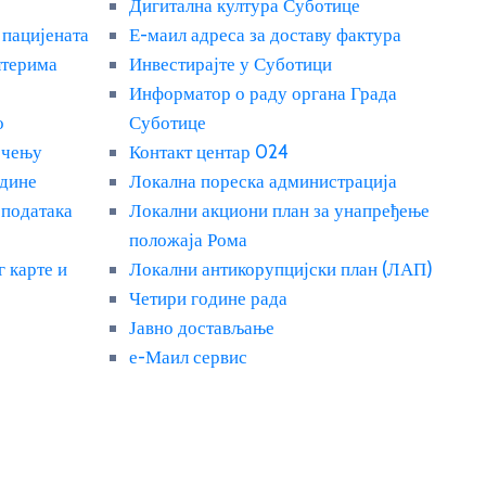
Дигитална култура Суботице
 пацијената
Е-маил адреса за доставу фактура
лтерима
Инвестирајте у Суботици
Информатор о раду органа Града
о
Суботице
ечењу
Контакт центар 024
адине
Локална пореска администрација
 података
Локални акциони план за унапређење
положаја Рома
г карте и
Локални антикорупцијски план (ЛАП)
Четири године рада
Јавно достављање
е-Маил сервис