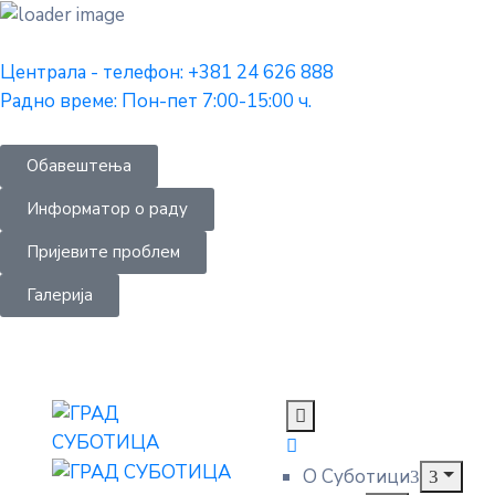
Централа - телефон: +381 24 626 888
Радно време: Пон-пет 7:00-15:00 ч.
Обавештења
Информатор о раду
Пријевите проблем
Галерија
О Суботици