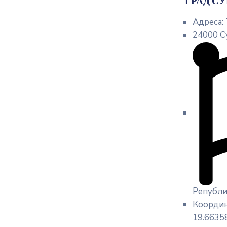
ГРАД С
Адреса:
24000 С
Републи
Координ
19.6635