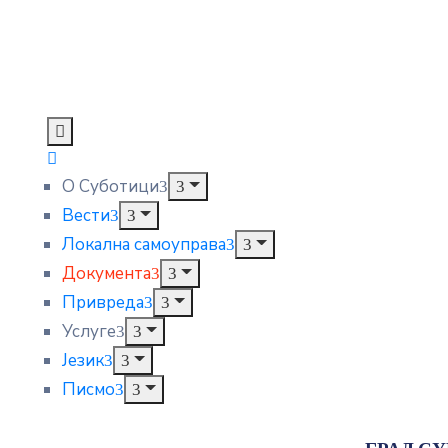
О Суботици
Вести
Локална самоуправа
Документа
Привреда
Услуге
Језик
Писмо