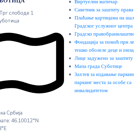
УБОТИЦА
Виртуелни матичар
Саветник за заштиту права
 Трг слободе 1
Плаћање картицама на ша
уботица
Градског услужног центра
Градско правобранилаштв
Фондација за помоћ при л
тешко оболеле деце и омл
Лице задужено за заштиту
Мапа града Суботице
Захтев за издавање паркин
паркинг места за особе са
инвалидитетом
ка Србија
ате: 46.10012°N
8°E