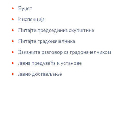
Буџет
Инспекција
Питајте председника скупштине
Питајте градоначелника
Закажите разговор са градоначелником
Јавна предузећа и установе
Јавно достављање
и