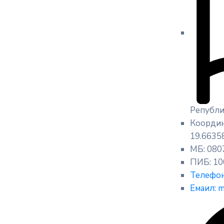
Републи
Координ
19.6635
МБ: 080
ПИБ: 10
Телефон
Емаил: m