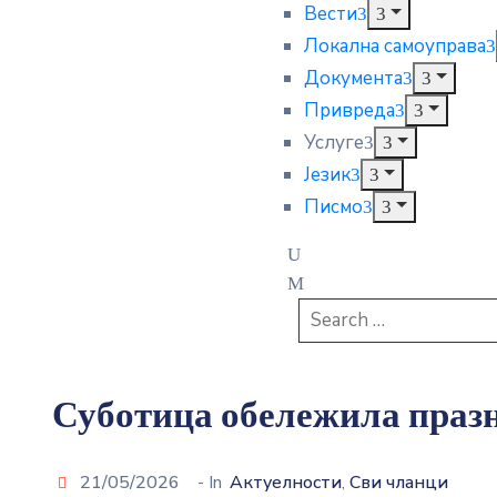
Вести
Локална самоуправа
Документа
Привреда
Услуге
Језик
Писмо
Суботица обележила праз
21/05/2026
- In
Актуелности
Сви чланци
‚