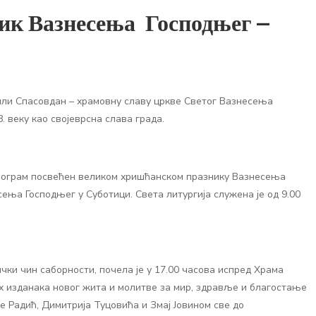
ик Вазнесења Господњег –
или Спасовдан – храмовну славу цркве Светог Вазнесења
. веку као својеврсна слава града.
рограм посвећен великом хришћанском празнику Вазнесења
сења Господњег у Суботици. Света литургија служена је од 9.00
чки чин саборности, почела је у 17.00 часова испред Храма
их изданака новог жита и молитве за мир, здравље и благостање
е Радић, Димитрија Туцовића и Змај Јовином све до