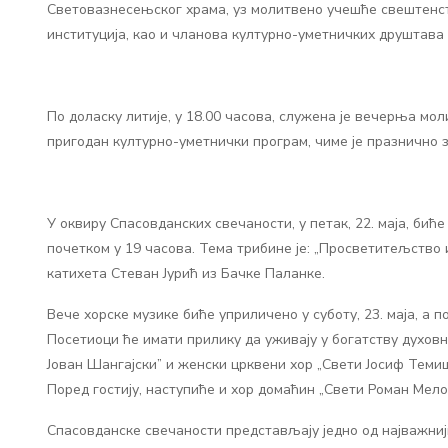
Световазнесењског храма, уз молитвено учешће свештенст
институција, као и чланова културно-уметничких друштава 
По доласку литије, у 18.00 часова, служена је вечерња мо
пригодан културно-уметнички програм, чиме је празнично з
У оквиру Спасовданских свечаности, у петак, 22. маја, бић
почетком у 19 часова. Тема трибине је: „Просветитељство
катихета Стеван Јурић из Бачке Паланке.
Вече хорске музике биће уприличено у суботу, 23. маја, а 
Посетиоци ће имати прилику да уживају у богатству духовн
Јован Шангајски” и женски црквени хор „Свети Јосиф Темиш
Поред гостију, наступиће и хор домаћин „Свети Роман Мело
Спасовданске свечаности представљају једно од најважниј