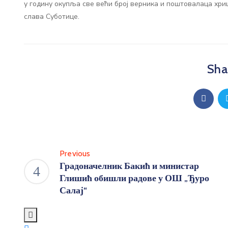
у годину окупља све већи број верника и поштовалаца хриш
слава Суботице.
Shar
Previous
Градоначелник Бакић и министар
Глишић обишли радове у ОШ „Ђуро
Салај“