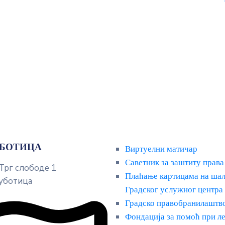
УБОТИЦА
Виртуелни матичар
Саветник за заштиту права
 Трг слободе 1
Плаћање картицама на ша
уботица
Градског услужног центра
Градско правобранилаштв
Фондација за помоћ при л