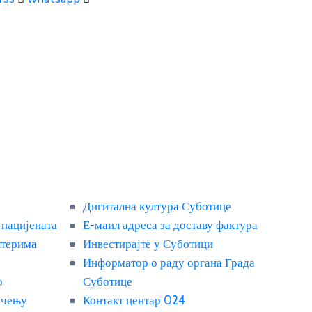
Дигитална култура Суботице
 пацијената
Е-маил адреса за доставу фактура
лтерима
Инвестирајте у Суботици
Информатор о раду органа Града
о
Суботице
ечењу
Контакт центар 024