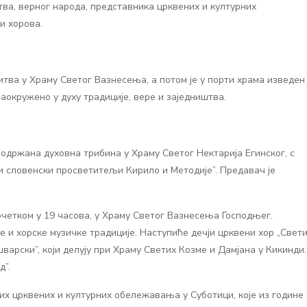
ва, верног народа, представника црквених и културних
и хорова.
литва у Храму Светог Вазнесења, а потом је у порти храма изведен
аокружено у духу традиције, вере и заједништва.
е одржана духовна трибина у Храму Светог Нектарија Егинског, с
 и словенски просветитељи Кирило и Методије”. Предавач је
почетком у 19 часова, у Храму Светог Вазнесења Господњег.
е и хорске музичке традиције. Наступиће дечји црквени хор „Свет
варски”, који делују при Храму Светих Козме и Дамјана у Кикинди.
д”.
их црквених и културних обележавања у Суботици, које из године