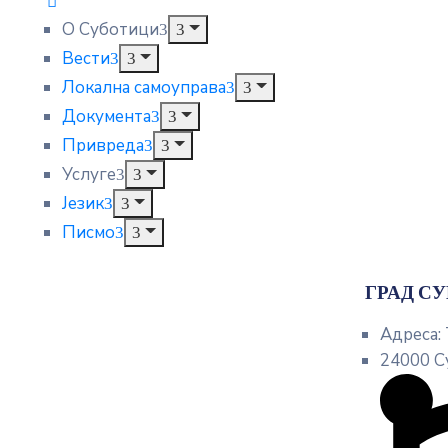
О Суботици
Вести
Локална самоуправа
Документа
Привреда
Услуге
Језик
Писмо
ГРАД С
Адреса:
24000 С