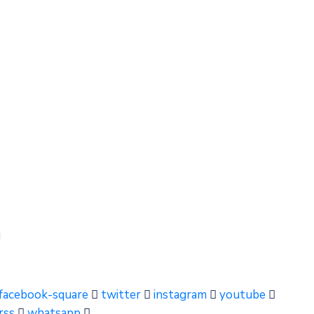
facebook-square
twitter
instagram
youtube
rss
whatsapp