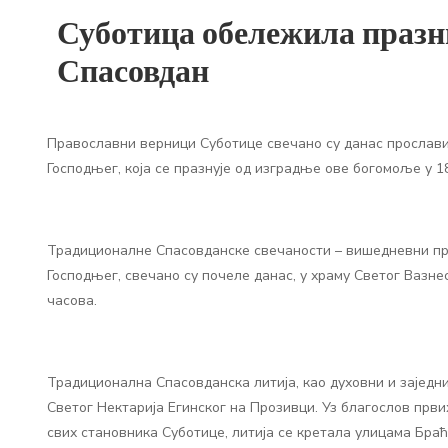
Суботица обележила празн
Спасовдан
Православни верници Суботице свечано су данас прослав
Господњег, која се празнује од изградње ове богомоље у 18
Традиционалне Спасовданске свечаности – вишедневни п
Господњег, свечано су почеле данас, у храму Светог Вазне
часова.
Традиционална Спасовданска литија, као духовни и заједни
Светог Нектарија Егинског на Прозивци. Уз благослов прв
свих становника Суботице, литија се кретала улицама Браћ