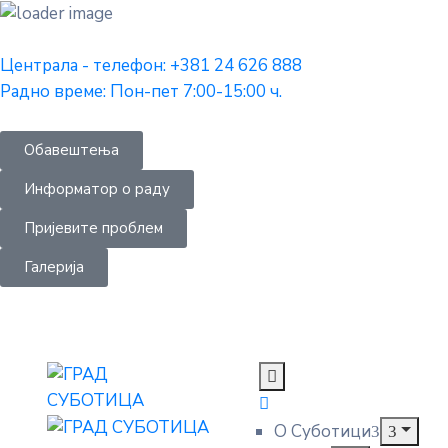
Централа - телефон: +381 24 626 888
Радно време: Пон-пет 7:00-15:00 ч.
Обавештења
Информатор о раду
Пријевите проблем
Галерија
О Суботици