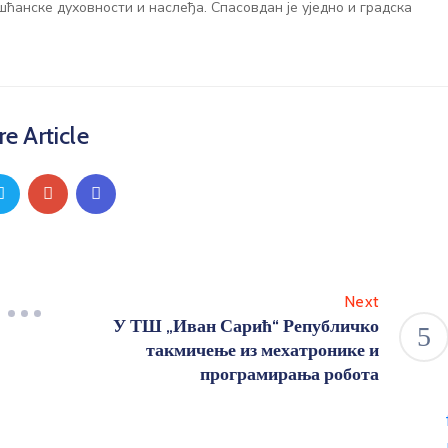
ћанске духовности и наслеђа. Спасовдан је уједно и градска
e Article
Next
У ТШ „Иван Сарић“ Републичко
такмичење из мехатронике и
програмирања робота