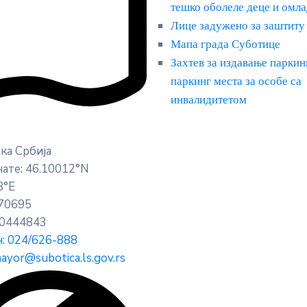
тешко оболеле деце и омл
Лице задужено за заштиту
Мапа града Суботице
Захтев за издавање паркин
паркинг места за особе са
инвалидитетом
ка Србија
ате: 46.10012°N
8°E
70695
0444843
: 024/626-888
ayor@subotica.ls.gov.rs