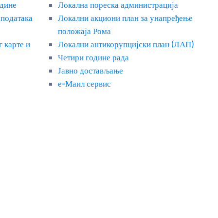
адине
Локална пореска администрација
 података
Локални акциони план за унапређење
положаја Рома
г карте и
Локални антикорупцијски план (ЛАП)
Четири године рада
Јавно достављање
е-Маил сервис