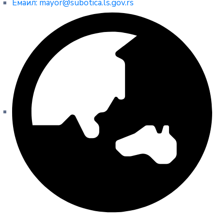
Емаил: mayor@subotica.ls.gov.rs