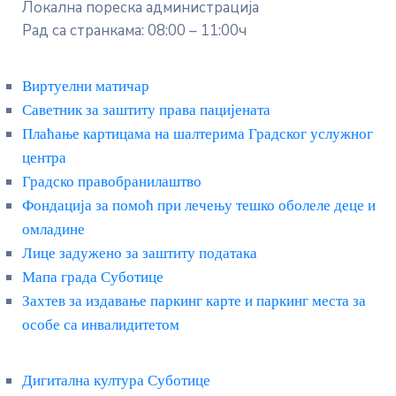
Локална пореска администрација
Рад са странкама: 08:00 – 11:00ч
Виртуелни матичар
Саветник за заштиту права пацијената
Плаћање картицама на шалтерима Градског услужног
центра
Градско правобранилаштво
Фондација за помоћ при лечењу тешко оболеле деце и
омладине
Лице задужено за заштиту података
Мапа града Суботице
Захтев за издавање паркинг карте и паркинг места за
особе са инвалидитетом
Дигитална култура Суботице