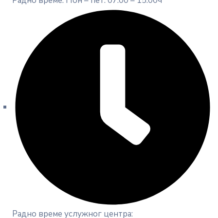
Радно време: Пон – пет: 07:00 – 15:00ч
Радно време услужног центра: