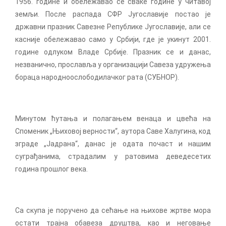
1956. године и обележавао се сваке године у читавој
земљи. После распада СФР Југославије постао је
државни празник Савезне Републике Југославије, али се
касније обележавао само у Србији, где је укинут 2001.
године одлуком Владе Србије. Празник се и данас,
незванично, прославља у организацији Савеза удружења
бораца народноослободилачког рата (СУБНОР).
Минутом ћутања и полагањем венаца и цвећа на
Споменик „Њиховој верности“, аутора Саве Халугина, код
зграде „Јадрана“, данас је одата почаст и нашим
суграђанима, страдалим у ратовима деведесетих
година прошлог века.
Са скупа је поручено да сећање на њихове жртве мора
остати трајна обавеза друштва, као и неговање