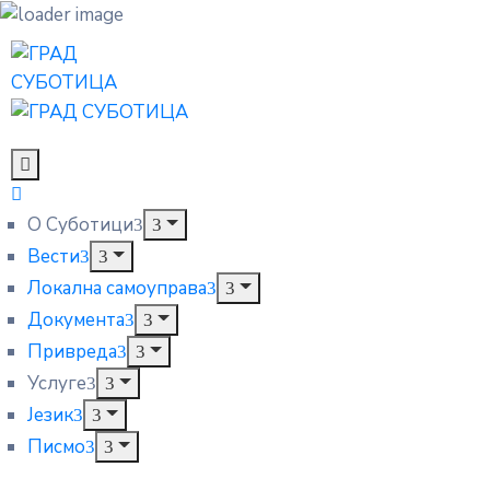
О Суботици
Вести
Локална самоуправа
Документа
Привреда
Услуге
Језик
Писмо