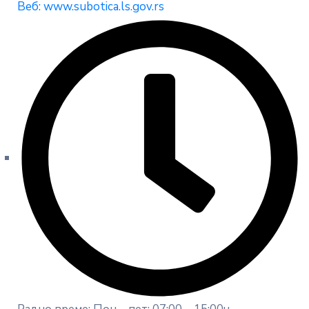
Веб: www.subotica.ls.gov.rs