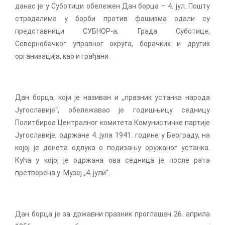
данас је у Суботици обележен Дан борца – 4. јул. Пошту
страдалима у борби против фашизма одали су
представници СУБНОР-а, Града Суботице,
Севернобачког управног округа, борачких и других
организација, као и грађани.
Дан борца, који је називан и „празник устанка народа
Југославије“, обележавао је годишњицу седницу
Политбироа Централног комитета Комунистичке партије
Југославије, одржане 4. јула 1941. године у Београду, на
којој је донета одлука о подизању оружаног устанка.
Кућа у којој је одржана ова седница је после рата
претворена у Музеј „4. јули“.
Дан борца је за државни празник проглашен 26. априла