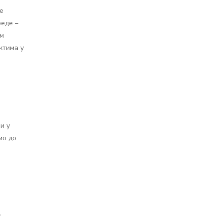
е
реде –
ом
ктима у
и у
мо до
у