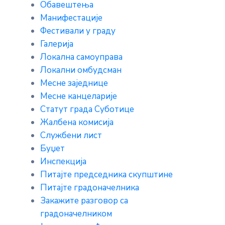
Обавештења
Манифестације
Фестивали у граду
Галерија
Локална самоуправа
Локални омбудсман
Месне заједнице
Месне канцеларије
Статут града Суботице
Жалбена комисија
Службени лист
Буџет
Инспекција
Питајте председника скупштине
Питајте градоначелника
Закажите разговор са
градоначелником