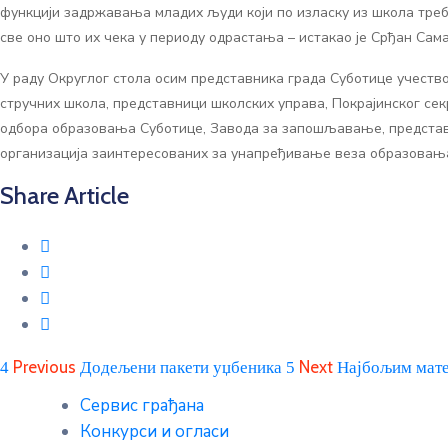
функцији задржавања младих људи који по изласку из школа треба
све оно што их чека у периоду одрастања – истакао је Срђан Сам
У раду Округлог стола осим представника града Суботице учеств
стручних школа, представници школских управа, Покрајинског се
одбора образовања Суботице, Завода за запошљавање, представ
организација заинтересованих за унапређивање веза образовања
Share Article
Previous
Додељени пакети уџбеника
Next
Најбољим мат
Сервис грађана
Конкурси и огласи