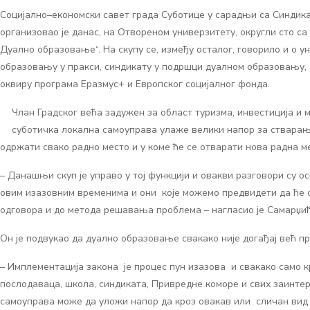
Социјално–економски савет града Суботице у сарадњи са Синдик
организовао је данас, на Отвореном универзитету, округли сто 
Дуално образовање“. На скупу се, између осталог, говорило и о
образовању у пракси, синдикату у подршци дуалном образовању, а
оквиру програма Еразмус+ и Европског социјалног фонда.
Члан Градског већа задужен за област туризма, инвестиција и 
суботичка локална самоуправа улаже велики напор за стварање
одржати свако радно место и у коме ће се отварати нова радна м
– Данашњи скуп је управо у тој функцији и овакви разговори су о
овим изазовним временима и они које можемо предвидети да ће се
одговора и до метода решавања проблема – нагласио је Самарџић
Он је подвукао да дуално образовање свакако није догађај већ пр
– Имплементација закона је процес пун изазова и свакако само к
послодаваца, школа, синдиката, Привредне коморе и свих заинте
самоуправа може да уложи напор да кроз овакав или сличан вид 