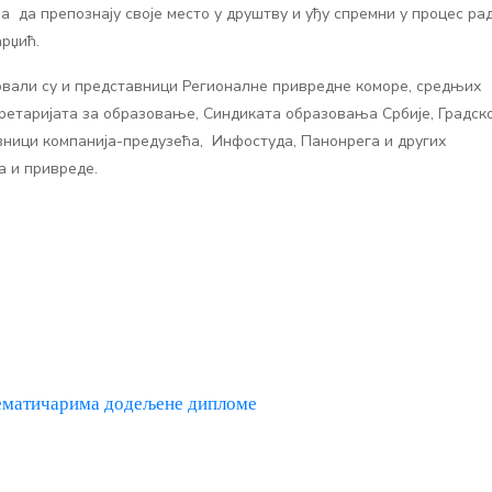
 да препознају своје место у друштву и уђу спремни у процес ра
арџић.
овали су и представници Регионалне привредне коморе, средњих
кретаријата за образовање, Синдиката образовања Србије, Градск
ници компанија-предузећа, Инфостуда, Панонрега и других
 и привреде.
ематичарима додељене дипломе