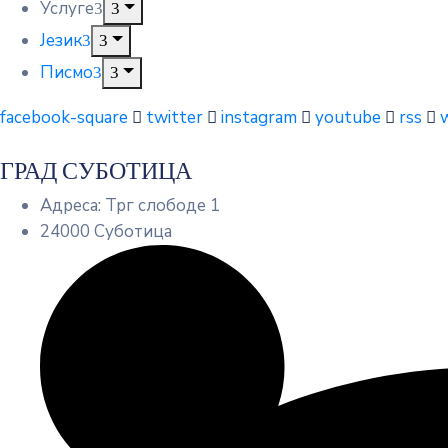
Услуге
Језик
Писмо
facebook-square
twitter
instagram
youtube
rss
ГРАД СУБОТИЦА
Адреса: Трг слободе 1
24000 Суботица