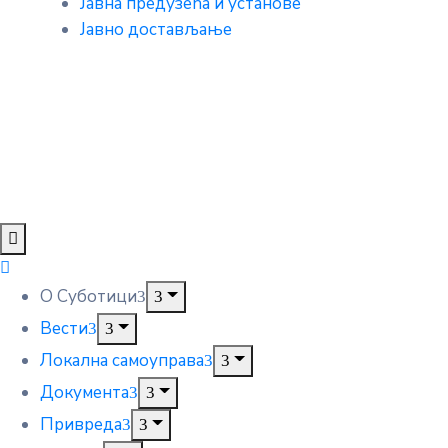
Јавна предузећа и установе
Јавно достављање
О Суботици
Вести
Локална самоуправа
Документа
Привреда