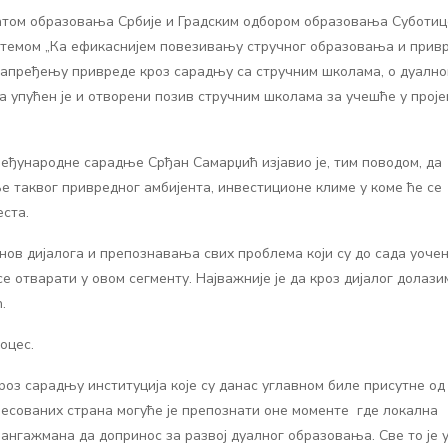
атом образовања Србије и Градским одбором образовања Суботиц
са темом „Ка ефикаснијем повезивању стручног образовања и прив
 унапређењу привреде кроз сарадњу са стручним школама, о дуалн
 упућен је и отворени позив стручним школама за учешће у проје
међународне сарадње Срђан Самарџић изјавио је, тим поводом, да
 таквог привредног амбијента, инвестиционе климе у коме ће се
еста.
снов дијалога и препознавања свих проблема који су до сада уочен
 отварати у овом сегменту. Најважније је да кроз дијалог долази
.
оцес.
роз сарадњу институција које су данас углавном биле присутне од
ресованих страна могуће је препознати оне моменте где локална
ангажмана да допринос за развој дуалног образовања. Све то је 