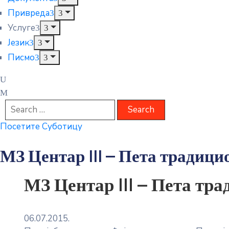
Привреда
Услуге
Језик
Писмо
Посетите Суботицу
МЗ Центар III – Пета традиц
МЗ Центар III – Пета тр
06.07.2015.