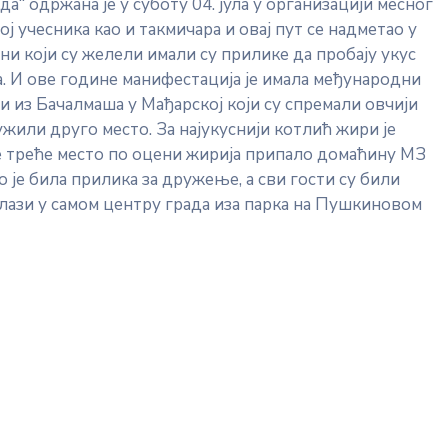
“ одржана је у суботу 04. јула у организацији месног
 учесника као и такмичара и овај пут се надметао у
ни који су желели имали су прилике да пробају укус
. И ове године манифестација је имала међународни
 из Бачалмаша у Мађарској који су спремали овчији
ужили друго место. За најукуснији котлић жири је
е треће место по оцени жирија припало домаћину МЗ
о је била прилика за дружење, а сви гости су били
лази у самом центру града иза парка на Пушкиновом