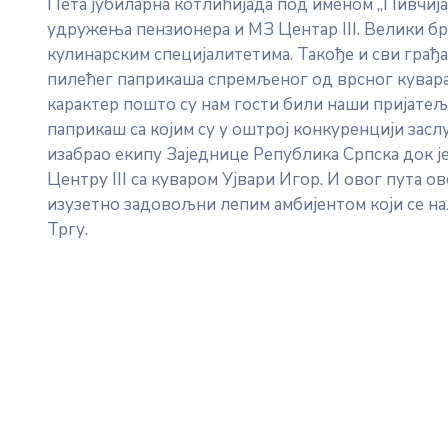
Пета јубиларна котлићијада под именом „Пивчијада
удружења пензионера и МЗ Центар III. Велики број
кулинарским специјалитетима. Такође и сви грађа
пилећег паприкаша спремљеног од врсног кувара
карактер пошто су нам гости били наши пријатељи
паприкаш са којим су у оштрој конкуренцији засл
изабрао екипу Заједнице Република Српска док ј
Центру III са куваром Ујвари Игор. И овог пута ов
изузетно задовољни лепим амбијентом који се на
Тргу.