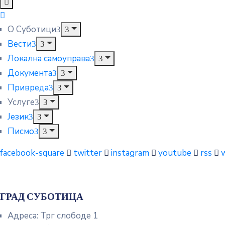
О Суботици
Вести
Локална самоуправа
Документа
Привреда
Услуге
Језик
Писмо
facebook-square
twitter
instagram
youtube
rss
ГРАД СУБОТИЦА
Адреса: Трг слободе 1