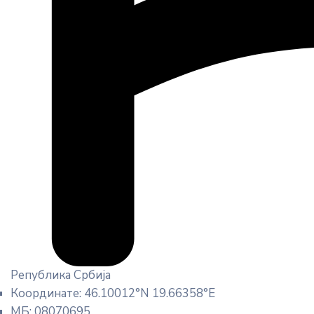
Република Србија
Координате: 46.10012°N 19.66358°E
МБ: 08070695