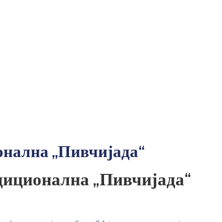
ионална „Пивчијада“
адиционална „Пивчијада“