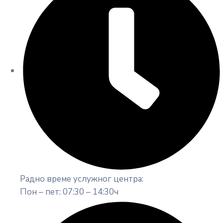
Радно време услужног центра:
Пон – пет: 07:30 – 14:30ч