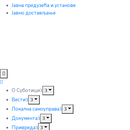
Јавна предузећа и установе
Јавно достављање
О Суботици
Вести
Локална самоуправа
Документа
Привреда