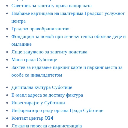
Саветник за заштиту права пацијената
Плаћање картицама на шалтерима Градског услужног
центра
Градско правобранилаштво
Фондација за помоћ при лечењу тешко оболеле деце и
омладине
Лице задужено за заштиту података
Мапа града Суботице
Захтев за издавање паркинг карте и паркинг места за
особе са инвалидитетом
Дигитална култура Суботице
Е-маил адреса за доставу фактура
Инвестирајте у Суботици
Информатор о раду органа Града Суботице
Контакт центар 024
Локална пореска администрација