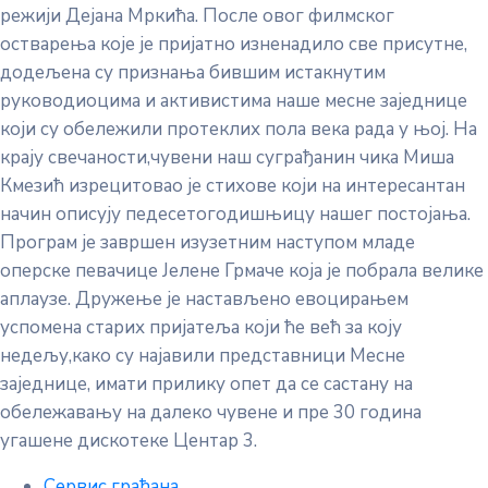
режији Дејана Мркића. После овог филмског
остварења које је пријатно изненадило све присутне,
додељена су признања бившим истакнутим
руководиоцима и активистима наше месне заједнице
који су обележили протеклих пола века рада у њој. На
крају свечаности,чувени наш суграђанин чика Миша
Кмезић изрецитовао је стихове који на интересантан
начин описују педесетогодишњицу нашег постојања.
Програм је завршен изузетним наступом младе
оперске певачице Јелене Грмаче која је побрала велике
аплаузе. Дружење је настављено евоцирањем
успомена старих пријатеља који ће већ за коју
недељу,како су најавили представници Месне
заједнице, имати прилику опет да се састану на
обележавању на далеко чувене и пре 30 година
угашене дискотеке Центар 3.
Сервис грађана