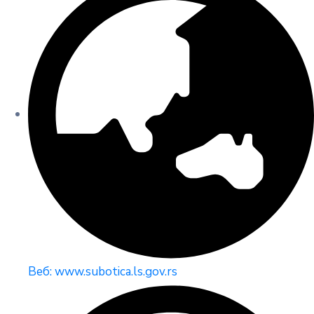
Веб: www.subotica.ls.gov.rs