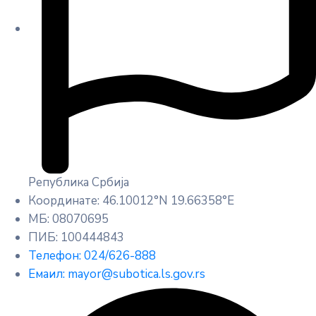
Република Србија
Координате: 46.10012°N 19.66358°E
МБ: 08070695
ПИБ: 100444843
Телефон: 024/626-888
Емаил: mayor@subotica.ls.gov.rs