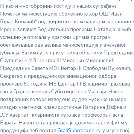
III као и многобројних гостију и наших суграђана.
Почетак манифестације обележио је хор ОШ“Иван
Горан Ковачић“ под диригентском палицом наставнице
Ирене Ковачев.Водитељица програма Наталија Јањић
успешно је описала у кратким цртама програм
обележавања ове велике манифестације и значајног
јубилеја. Затим су се присутнима обратили Председник
Скупштине МЗ Центар III Миленко Милошевић,
Председник Савета МЗ Центар III Слободан Вујковић,
Секретар и председник организационог одбора
прославе 50.година МЗ Центар III Владимир Граховац
као и Градоначелник Суботице Јене Маглаји. Након
поздравних говора изведене су две музичке нумере
младих уметника, клавиристкиње Катарина Дафна и
„СУ квартет“ клариниста из класе професора Ласла
Барата. Након тога приказан је документарни филм у
продукцији веб портал
GradSubotica.co.rs
у изузетној