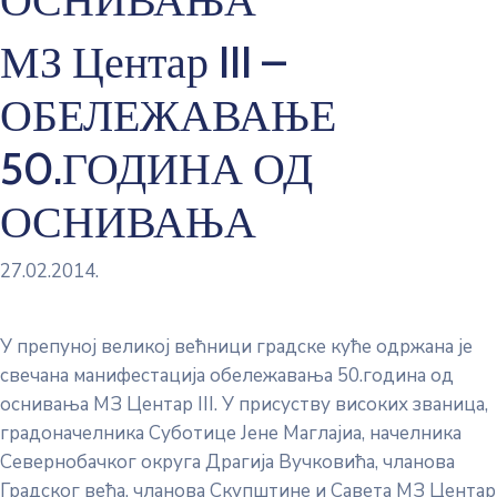
МЗ Центар III –
ОБЕЛЕЖАВАЊЕ
50.ГОДИНА ОД
ОСНИВАЊА
27.02.2014.
У препуној великој већници градске куће одржана је
свечана манифестација обележавања 50.година од
оснивања МЗ Центар III. У присуству високих званица,
градоначелника Суботице Јене Маглајиа, начелника
Севернобачког округа Драгија Вучковића, чланова
Градског већа, чланова Скупштине и Савета МЗ Центар