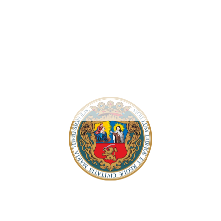
и Сандри Сворцан. Одмах након завршетка и током
жењима и окупљањима ових генерација тако да се у
и хепенинзи. Сво време посетиоце су водили кроз
Ј (по сопственом признању у пензији) Влада Новиков.